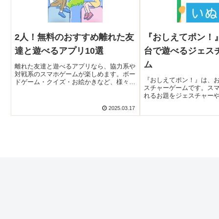
2人！無料のおすすめ離れた友
『おしえてポン！
達と遊べるアプリ10選
台で遊べるジェス
ム
離れた友達と遊べるアプリなら、協力系や
対戦系のスマホゲームが楽しめます。ボー
『おしえてポン！』は、
ドゲーム・クイズ・お絵かきなど、様々な
スチャーゲームです。ス
ジャンルのゲームがあります。通話しなが
れるお題をジェスチャー
ら遊べますよ！そこで今回は無料のおすす
解答者がお題を当てるこ
め離れた友達と遊べるアプリをご紹介いた
2025.03.17
ルールが簡単なので、家
します。
齢問わず楽しめますよ！