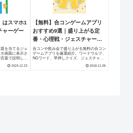
』はスマホ1
【無料】合コンゲームアプリ
チャーゲー
おすすめ9選｜盛り上がる定
番・心理戦・ジェスチャー系
まとめ
お題を当てるジェ
合コンや飲み会で盛り上がる無料の合コン
マホ画面に表示さ
ゲームアプリを厳選紹介。ワードウルフ、
や言葉で説明し、
NGワード、早押しクイズ、ジェスチャ
とを目指します。
ー、イントロクイズなど大人数で遊べる人
2024.12.23
2018.11.06
族や友達など、年
気スマホゲームをまとめました。