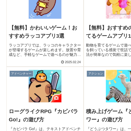
【無料】かわいいゲーム！お
【無料】おすすめ
すすめラッコアプリ3選
てるゲームアプリ1
ラッコアプリでは、ラッコのキャラクター
動物を育てるゲームで遊
が登場するゲームが楽しめます。放置や育
を飼っている感覚で世話
成など、手軽なゲームで遊べるのが魅力的
法が簡単なので気軽に楽
です。可愛いラッコに癒やされますよ！そ
猫・ウサギなど、様々な
2025.02.24
こで今回は無料のおすすめラッコアプリを
すよ！そこで今回は無料
ご紹介いたします。
育てるゲームアプリをご
アドベンチャー
アクション
ローグライクRPG『カピバラ
積み上げゲーム『
Go!』の遊び方
ワー』の遊び方
『カピバラ Go!』は、テキストアドベンチ
『どうぶつタワー』は、