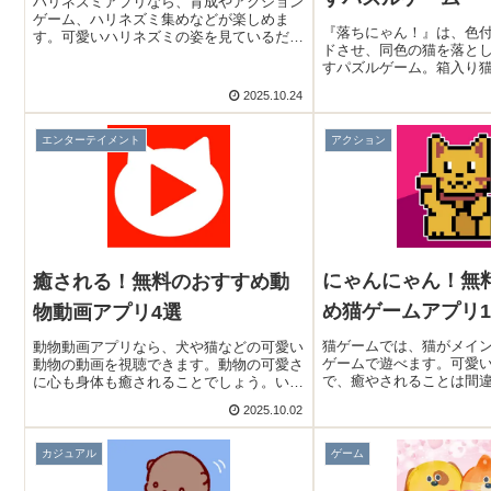
ハリネズミアプリなら、育成やアクション
ゲーム、ハリネズミ集めなどが楽しめま
『落ちにゃん！』は、色
す。可愛いハリネズミの姿を見ているだけ
ドさせ、同色の猫を落と
で癒されます。中々お目にかかれないハリ
すパズルゲーム。箱入り
ネズミを愛でることができますよ！そこで
のギミック、制限時間、
今回は無料のおすすめハリネズミアプリを
2025.10.24
を育てるエリア要素もあ
ご紹介いたします。
しめます。
エンターテイメント
アクション
にゃんにゃん！無
癒される！無料のおすすめ動
め猫ゲームアプリ1
物動画アプリ4選
猫ゲームでは、猫がメイ
動物動画アプリなら、犬や猫などの可愛い
ゲームで遊べます。可愛
動物の動画を視聴できます。動物の可愛さ
で、癒やされることは間
に心も身体も癒されることでしょう。いつ
暇つぶしにピッタリなス
でも好きな時に動画が見れますよ！そこで
2025.10.02
沢山ありますよ！そこで
今回は無料のおすすめ動物動画アプリをご
すめ猫ゲームアプリをご
紹介いたします。
カジュアル
ゲーム