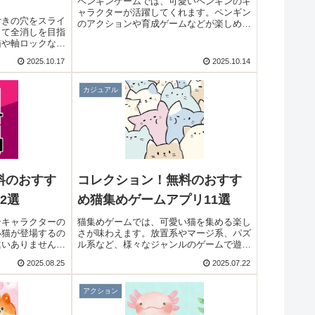
ペンギンゲームでは、可愛いペンギンのキ
ャラクターが活躍してくれます。ペンギン
付きの穴をスライ
のアクションや育成ゲームなどが楽しめま
して全消しを目指
す。ペンギンの可愛い姿を見ているだけで
猫や軸ロックなど
癒されますよ！そこで今回は無料のおすす
便利アイテム、猫
めペンギンゲームアプリをご紹介いたしま
2025.10.17
2025.10.14
り、テンポ良く楽
す。
カジュアル
料のおすす
コレクション！無料のおすす
2選
め猫集めゲームアプリ11選
ンキャラクターの
猫集めゲームでは、可愛い猫を集める楽し
い猫が登場するの
さが味わえます。放置系やマージ系、パズ
違いありません。
ル系など、様々なジャンルのゲームで遊べ
マホの猫ゲームが
ます。可愛い猫たちがたくさん登場するの
2025.08.25
2025.07.22
今回は無料のおす
で、全ての猫を集めることを目指してみま
紹介いたします。
しょう！そこで今回は無料のおすすめ猫集
めゲームアプリをご紹介いたします。
アクション