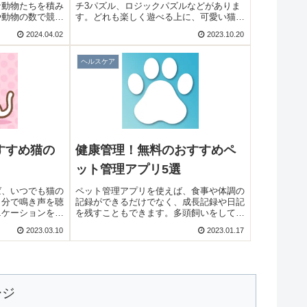
な動物たちを積み
チ3パズル、ロジックパズルなどがありま
や動物の数で競い
す。どれも楽しく遊べる上に、可愛い猫た
夫したり、コツを
ちに癒やされます。暇つぶしにピッタリの
2024.04.02
2023.10.20
パズルで遊べますよ！そこで今回は無料の
おすすめ猫パズルゲームアプリをご紹介い
たします。
ヘルスケア
すすめ猫の
健康管理！無料のおすすめペ
ット管理アプリ5選
ば、いつでも猫の
ペット管理アプリを使えば、食事や体調の
自分で鳴き声を聴
記録ができるだけでなく、成長記録や日記
ニケーションを取
を残すこともできます。多頭飼いをしてい
こで今回は無料の
る人にもピッタリですよ！そこで今回は無
2023.03.10
2023.01.17
リをご紹介いたし
料のおすすめペット管理アプリをご紹介い
たします。
ージ