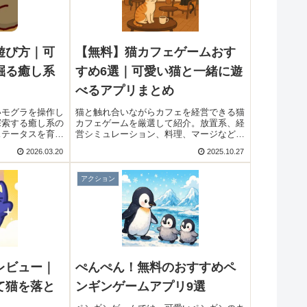
遊び方｜可
【無料】猫カフェゲームおす
掘る癒し系
すめ6選｜可愛い猫と一緒に遊
べるアプリまとめ
いモグラを操作し
猫と触れ合いながらカフェを経営できる猫
探索する癒し系の
カフェゲームを厳選して紹介。放置系、経
ステータスを育成
営シミュレーション、料理、マージなど、
ピングを楽しめる
可愛い猫に癒される無料アプリをまとめま
2026.03.20
2025.10.27
。
した。
アクション
レビュー｜
ぺんぺん！無料のおすすめペ
て猫を落と
ンギンゲームアプリ9選