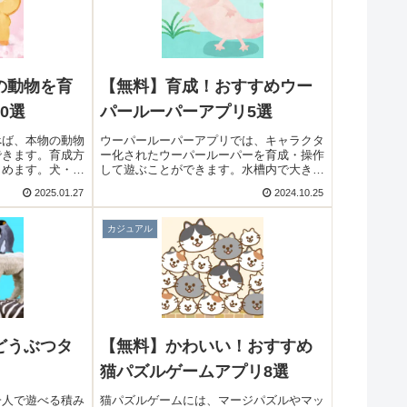
の動物を育
【無料】育成！おすすめウー
0選
パールーパーアプリ5選
べば、本物の動物
ウーパールーパーアプリでは、キャラクタ
できます。育成方
ー化されたウーパールーパーを育成・操作
しめます。犬・
して遊ぶことができます。水槽内で大きく
動物を育てられま
育てたり、直接操作するレースが楽しめま
2025.01.27
2024.10.25
のおすすめ動物を
すよ！そこで今回は無料のおすすめウーパ
紹介いたします。
ールーパーアプリをご紹介いたします。
カジュアル
どうぶつタ
【無料】かわいい！おすすめ
猫パズルゲームアプリ8選
一人で遊べる積み
猫パズルゲームには、マージパズルやマッ