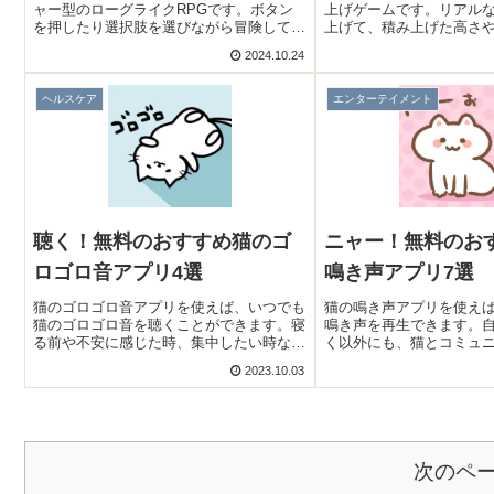
ャー型のローグライクRPGです。ボタン
上げゲームです。リアル
を押したり選択肢を選びながら冒険して、
上げて、積み上げた高さ
各章の攻略を目指します。選択と運が大き
ます。動物の積み方を工
2024.10.24
く左右するゲームなので、遊ぶたびに違っ
探すのが面白いですよ！
た戦い方が楽しめますよ！
ヘルスケア
エンターテイメント
聴く！無料のおすすめ猫のゴ
ニャー！無料のお
ロゴロ音アプリ4選
鳴き声アプリ7選
猫のゴロゴロ音アプリを使えば、いつでも
猫の鳴き声アプリを使え
猫のゴロゴロ音を聴くことができます。寝
鳴き声を再生できます。
る前や不安に感じた時、集中したい時など
く以外にも、猫とコミュ
に効果を発揮します。猫を飼っていなくて
る時にも使えますよ！そ
2023.10.03
もゴロゴロ音が聴けますよ！そこで今回は
おすすめ猫の鳴き声アプ
無料のおすすめ猫のゴロゴロ音アプリをご
ます。
紹介いたします。
次のペ