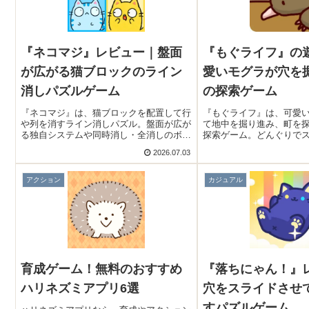
『ネコマジ』レビュー｜盤面
『もぐライフ』の
が広がる猫ブロックのライン
愛いモグラが穴を
消しパズルゲーム
の探索ゲーム
『ネコマジ』は、猫ブロックを配置して行
『もぐライフ』は、可愛
や列を消すライン消しパズル。盤面が広が
て地中を掘り進み、町を
る独自システムや同時消し・全消しのボー
探索ゲーム。どんぐりで
ナスが魅力で、戦略性も高め。コイン落と
し、アイテム収集やマッ
2026.07.03
しゲームやスキン解放も楽しめる新感覚パ
やり込み要素が魅力です
ズルです。
アクション
カジュアル
育成ゲーム！無料のおすすめ
『落ちにゃん！』
ハリネズミアプリ6選
穴をスライドさせ
すパズルゲーム