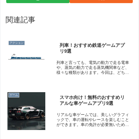
関連記事
アクション
列車！おすすめ鉄道ゲームアプ
リ9選
列車と言っても、電気の動力で走る電車
や、蒸気の動力で走る蒸気機関車など、
様々な種類があります。今回は、どちら
かと言えば海外風の列車が出てくるゲー
ムを集めてみました。そこで今回はおす
すめ鉄道ゲームアプリをご紹介いたしま
す。無料・有料混ざっていますので、ご
ゲーム
スマホ向け！無料のおすすめリ
注意ください。
アルな車ゲームアプリ9選
リアルな車ゲームでは、美しいグラフィ
ックで、車の運転やレースを楽しむこと
ができます。車の免許が必要無いため、
子供から大人まで遊べますよ！そこで今
回は無料のおすすめリアルな車ゲームア