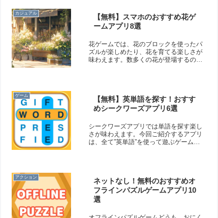
プリをご紹介いたします。
カジュアル
【無料】スマホのおすすめ花ゲ
ームアプリ8選
花ゲームでは、花のブロックを使ったパ
ズルが楽しめたり、花を育てる楽しさが
味わえます。数多くの花が登場するの
で、癒やし効果もありそうです。綺麗な
花を見てリラックスできますよ！そこで
今回は無料のおすすめ花ゲームアプリを
ご紹介いたします。
ゲーム
【無料】英単語を探す！おすす
めシークワーズアプリ6選
シークワーズアプリでは単語を探す楽し
さが味わえます。今回ご紹介するアプリ
は、全て”英単語”を使って遊ぶゲームな
ので、英語の勉強や頭の体操に最適で
す。単語を探すことに没頭できますよ！
そこで今回は無料のおすすめシークワー
ズアプリをご紹介いたします。
アクション
ネットなし！無料のおすすめオ
フラインパズルゲームアプリ10
選
オフラインパズルゲームどうも、おにく