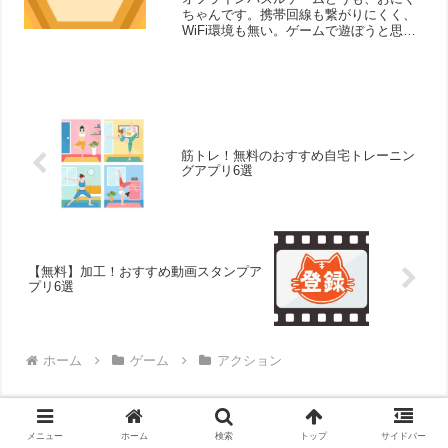
ちゃんです。携帯回線も繋がりにくく、
WiFi環境も無い。ゲームで遊ぼうと思っ
た時に「通信環境の良い場所でもう一度
お試しください」というメッセージが出
たらガックリします。オンライン環境じ
ゃなくても遊べるゲー...
筋トレ！無料のおすすめ自宅トレーニン
グアプリ6選
【無料】加工！おすすめ動画スタンプア
プリ6選
ホーム
ゲーム
アクション
メニュー
ホーム
検索
トップ
サイドバー