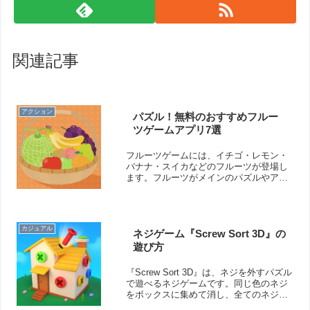
関連記事
アクション
パズル！無料のおすすめフルー
ツゲームアプリ7選
フルーツゲームには、イチゴ・レモン・
バナナ・スイカなどのフルーツが登場し
ます。フルーツがメインのパズルやアク
ションゲームが手軽な操作でプレイでき
ます。見た目が可愛いフルーツが出てき
ますよ！そこで今回は無料のおすすめフ
ルーツゲームアプリをご紹介いたしま
カジュアル
ネジゲーム『Screw Sort 3D』の
す。
遊び方
『Screw Sort 3D』は、ネジを外すパズル
で遊べるネジゲームです。同じ色のネジ
をボックスに集めて消し、全てのネジを
外すことを目指します。シンプルなルー