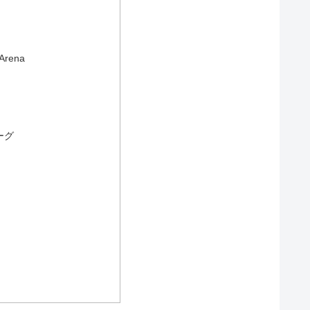
rena
ーグ