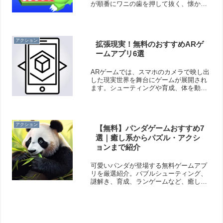
が順番にワニの歯を押して抜く、懐かし
いパニック系パーティーゲームがスマホ
で遊べます。一人用のモードも付いてい
ますよ！
アクション
拡張現実！無料のおすすめARゲ
ームアプリ6選
ARゲームでは、スマホのカメラで映し出
した現実世界を舞台にゲームが展開され
ます。シューティングや育成、体を動か
す系などのゲームがARで楽しめます。ス
マホとアプリだけでAR体験できますよ！
そこで今回は無料のおすすめARゲームア
プリをご紹介いたします。
アクション
【無料】パンダゲームおすすめ7
選｜癒し系からパズル・アクシ
ョンまで紹介
可愛いパンダが登場する無料ゲームアプ
リを厳選紹介。バブルシューティング、
謎解き、育成、ランゲームなど、癒しと
楽しさを両立したパンダゲームが勢揃い
です。