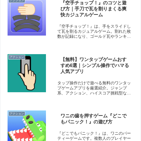
アクション
『空手チョップ！』のコツと遊
び方｜手刀で瓦を割りまくる爽
快カジュアルゲーム
『空手チョップ！』は、手をスライドし
て瓦を割るカジュアルゲーム。割れた枚
数が記録になり、ゴールド瓦やランキン
グにも挑戦可能。シンプル操作で爽快感
も抜群。ちょっとしたコツもご紹介しま
す。
アクション
【無料】ワンタップゲームおす
すめ6選｜シンプル操作でハマる
人気アプリ
タップ操作だけで遊べる無料のワンタッ
プゲームアプリを厳選紹介。ジャンプ
系、アクション、ハイスコア挑戦型な
ど、シンプルながら奥深いタイトルが勢
ぞろい。操作が苦手な人でも気軽に楽し
めます。
アクション
ワニの歯を押すゲーム『どこで
もパニック！』の遊び方
『どこでもパニック！』は、ワニのパー
ティーゲームです。複数人のプレイヤー