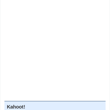
Kahoot!