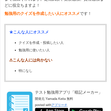
どに役立ちますよ！
勉強用のクイズを作成したい人にオススメ
です！
★こんな人にオススメ
クイズを作成・投稿したい人
勉強用に使いたい人
⚠こんな人には向かない
特になし
テスト勉強用アプリ「暗記メーカー」
開発元:
Yamada Keita
無料
posted with
アプリーチ