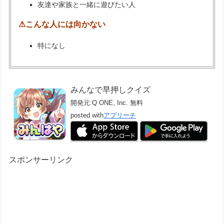
友達や家族と一緒に遊びたい人
⚠こんな人には向かない
特になし
みんなで早押しクイズ
開発元:
Q ONE, Inc.
無料
posted with
アプリーチ
スポンサーリンク