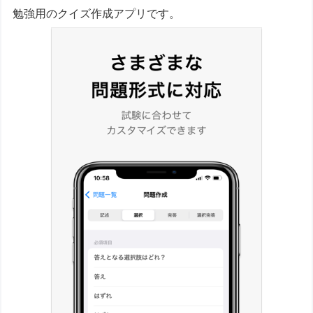
勉強用のクイズ作成アプリです。