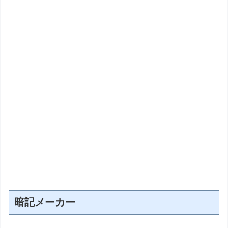
暗記メーカー