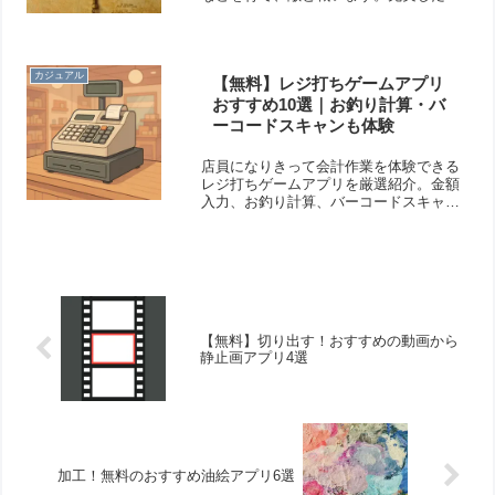
成システムがあるので、長い時間楽しむ
ことができますよ！そこで今回は無料の
おすすめ育成RPGアプリをご紹介いたし
ます。
カジュアル
【無料】レジ打ちゲームアプリ
おすすめ10選｜お釣り計算・バ
ーコードスキャンも体験
店員になりきって会計作業を体験できる
レジ打ちゲームアプリを厳選紹介。金額
入力、お釣り計算、バーコードスキャ
ン、スーパー経営など多彩な遊び方が楽
しめます。計算力を鍛えたい人や店員気
分を味わいたい人におすすめです。
【無料】切り出す！おすすめの動画から
静止画アプリ4選
加工！無料のおすすめ油絵アプリ6選