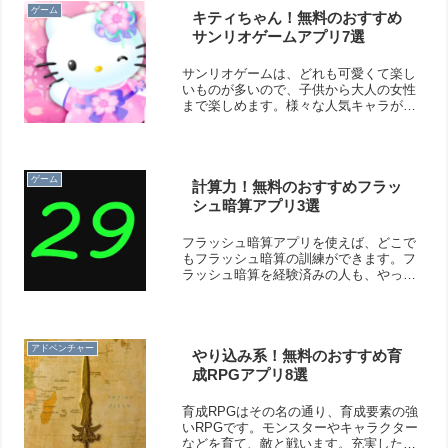
ゲーム
キティちゃん！無料のおすすめ
サンリオゲームアプリ7選
サンリオゲームは、どれも可愛くて楽し
いものが多いので、子供から大人の女性
まで楽しめます。様々な人気キャラが登
場しますよ！そこで今回は無料のおすす
めサンリオゲームアプリをご紹介いたし
ます。
ゲーム
計算力！無料のおすすめフラッ
シュ暗算アプリ3選
フラッシュ暗算アプリを使えば、どこで
もフラッシュ暗算の訓練ができます。フ
ラッシュ暗算を経験済みの人も、やった
ことがない人も試してみましょう！そこ
で今回は無料のおすすめフラッシュ暗算
アプリをご紹介いたします。
アドベンチャー
やり込み系！無料のおすすめ育
成RPGアプリ8選
育成RPGはその名の通り、育成要素の強
いRPGです。モンスターやキャラクター
などを育て、敵と戦います。充実した育