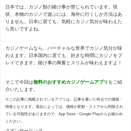
日本では、カジノ類の賭け事が禁じられています。現
状、本物のカジノで遊ぶには、海外に行くしか方法はあ
りません。日本に居ても、気軽にカジノ気分が味わえた
ら良いですよね。
カジノゲームなら、バーチャルな世界でカジノ気分が味
わえます。日本国内に居ても、好きな時間にカジノをプ
レイできます。賭け事の興奮とスリルが味わえますよ！
そこで今回は
無料のおすすめ
カジノゲームアプリ
をご紹
介いたします。
※この記事に掲載されているアプリは、記事を書いた時点での価格・
情報となります。場合によっては、価格が変動・ストアから削除され
ている可能性がありますので、App Store・Google Playからお確かめ
ください。
スポンサーリンク