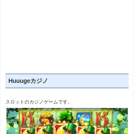
Huuugeカジノ
スロットのカジノゲームです。