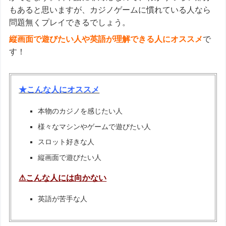
もあると思いますが、カジノゲームに慣れている人なら
問題無くプレイできるでしょう。
縦画面で遊びたい人や英語が理解できる人にオススメ
で
す！
★こんな人にオススメ
本物のカジノを感じたい人
様々なマシンやゲームで遊びたい人
スロット好きな人
縦画面で遊びたい人
⚠こんな人には向かない
英語が苦手な人