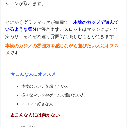
ションが取れます。
とにかくグラフィックが綺麗で、
本物のカジノで遊んで
いるような気分
に浸れます。スロットはマシンによって
変わり、それぞれ違う雰囲気で楽しむことができます。
本物のカジノの雰囲気を感じながら遊びたい人にオスス
メ
です！
★こんな人にオススメ
本物のカジノを感じたい人
様々なマシンやゲームで遊びたい人
スロット好きな人
⚠こんな人には向かない
特になし