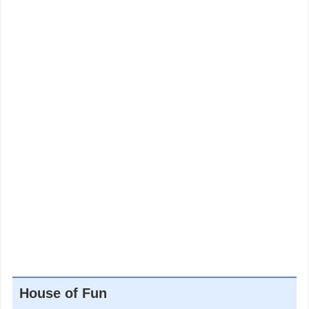
House of Fun