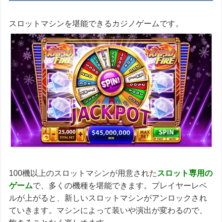
スロットマシンを堪能できるカジノゲームです。
100機以上のスロットマシンが用意された
スロット専用の
ゲーム
で、多くの機種を堪能できます。プレイヤーレベ
ルが上がると、新しいスロットマシンがアンロックされ
ていきます。マシンによって装いや演出が変わるので、