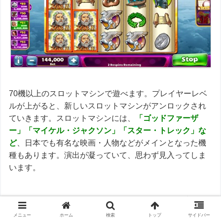
70機以上のスロットマシンで遊べます。プレイヤーレベ
ルが上がると、新しいスロットマシンがアンロックされ
ていきます。スロットマシンには、
「ゴッドファーザ
ー」「マイケル・ジャクソン」「スター・トレック」な
ど
、日本でも有名な映画・人物などがメインとなった機
種もあります。演出が凝っていて、思わず見入ってしま
います。
スロットだけのゲームですが、知っている人物や映画な
どの機種が多くあるので、ワクワク感が止まりません。
メニュー
ホーム
検索
トップ
サイドバー