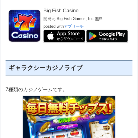
Big Fish Casino
開発元:
Big Fish Games, Inc
無料
posted with
アプリーチ
ギャラクシーカジノライブ
7種類のカジノゲームです。