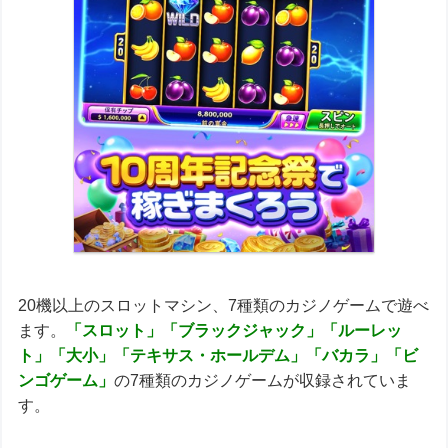
20機以上のスロットマシン、7種類のカジノゲームで遊べ
ます。
「スロット」「ブラックジャック」「ルーレッ
ト」「大小」「テキサス・ホールデム」
「バカラ」「ビ
ンゴゲーム」
の7種類のカジノゲームが収録されていま
す。