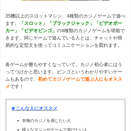
35機以上のスロットマシン、4種類のカジノゲームで遊べ
ます。
「スロット」「ブラックジャック」「ビデオポー
カー」「ビデオビンゴ」
の4種類のカジノゲームを堪能で
きます。同じゲームで遊んでいる人とは、チャットや簡
易的な定型文を使ってコミュニケーションを図れます。
各ゲームが勝ちやすくなっていて、カジノ初心者にはう
ってつけかと思います。ビンゴというわかりやすいゲー
ムもあるので、
初めて
カジノゲームで
遊ぶ人にもオスス
メ
です！
★こんな人にオススメ
本物のカジノを感じたい人
様々なマシンやゲームで遊びたい人