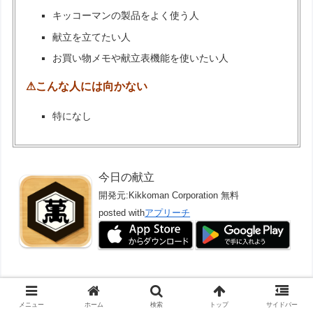
キッコーマンの製品をよく使う人
献立を立てたい人
お買い物メモや献立表機能を使いたい人
⚠こんな人には向かない
特になし
今日の献立
開発元:
Kikkoman Corporation
無料
posted with
アプリーチ
まとめ
メニュー
ホーム
検索
トップ
サイドバー