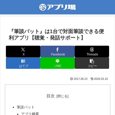
『筆談パット』は1台で対面筆談できる便
利アプリ【聴覚・発話サポート】
X
Facebook
Threads
はてブ
LINE
コピー
2017.06.22
2026.03.10
目次
筆談パット
アプリ概要