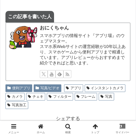
この記事を書いた人
おにくちゃん
スマホアプリの情報サイト『アプリ場』のウ
ェブマスター。
スマホ系Webサイトの運営経験が10年以上あ
り、スマホゲームから便利アプリまで精通し
ています。アプリレビューからおすすめまで
紹介できればと思います。
便利アプリ
写真/ビデオ
アプリ
インスタントカメラ
カメラ
チェキ
フィルター
フレーム
写真
写真加工
シェアする
X
Facebook
Threads
メニュー
ホーム
検索
トップ
サイドバー