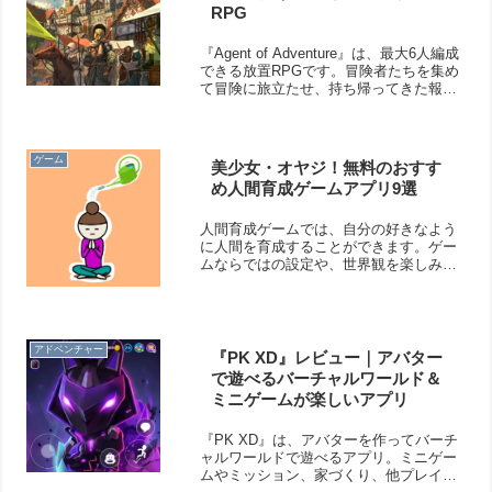
RPG
『Agent of Adventure』は、最大6人編成
できる放置RPGです。冒険者たちを集め
て冒険に旅立たせ、持ち帰ってきた報酬
を使って村を成長させます。村に施設を
建設したり、冒険者にジョブを覚えさせ
られるなど、やり込み要素が充実してい
ますよ！
ゲーム
美少女・オヤジ！無料のおすす
め人間育成ゲームアプリ9選
人間育成ゲームでは、自分の好きなよう
に人間を育成することができます。ゲー
ムならではの設定や、世界観を楽しみな
がら人間を育ててみましょう。人間の姿
をした妖精なども出てくるかもしれませ
んよ笑。そこで今回は無料のおすすめ人
間育成ゲームアプリをご紹介いたしま
アドベンチャー
す。
『PK XD』レビュー｜アバター
で遊べるバーチャルワールド＆
ミニゲームが楽しいアプリ
『PK XD』は、アバターを作ってバーチ
ャルワールドで遊べるアプリ。ミニゲー
ムやミッション、家づくり、他プレイヤ