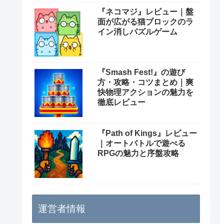
『ネコマジ』レビュー｜盤
面が広がる猫ブロックのラ
イン消しパズルゲーム
『Smash Fest!』の遊び
方・攻略・コツまとめ｜爽
快物理アクションの魅力を
徹底レビュー
『Path of Kings』レビュー
｜オートバトルで遊べる
RPGの魅力と序盤攻略
運営者情報