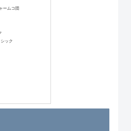
ャームコ団
ク
ラシック