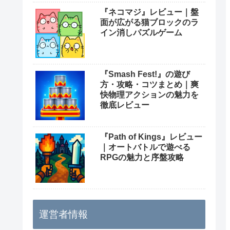
『ネコマジ』レビュー｜盤
面が広がる猫ブロックのラ
イン消しパズルゲーム
『Smash Fest!』の遊び
方・攻略・コツまとめ｜爽
快物理アクションの魅力を
徹底レビュー
『Path of Kings』レビュー
｜オートバトルで遊べる
RPGの魅力と序盤攻略
運営者情報