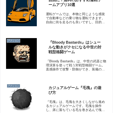
ームアプリ10選
運転ゲームでは、本物と同じような感覚
で自動車などの乗り物を運転できます。
自由に街を走るのも良いですし、目的を
作って遊んでみるのも楽しいですよ！そ
こで今回は無料のおすすめ運転ゲームア
プリをご紹介いたします。
アクション
『Bloody Bastards』はシュー
ルな動きがクセになる中世の対
戦型格闘ゲーム
『Bloody Bastards』は、中世の武器と物
理演算を使って戦う対戦型格闘ゲーム。
直感操作で攻撃・防御ができ、装備のカ
スタマイズやオンライン対戦も楽しめま
す。
アクション
カジュアルゲーム『毛塊』の遊
び方
『毛塊』は、毛塊を大きくしながら進め
るカジュアルゲームです。毛塊を操作
し、床に落ちている毛を巻き込んで塊を