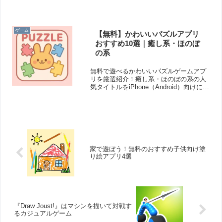
大きくしながら、どこまで進めるか挑み
ます。タップ操作だけなので、誰でも気
軽に楽しめますよ！
ゲーム
【無料】かわいいパズルアプリ
おすすめ10選｜癒し系・ほのぼ
の系
無料で遊べるかわいいパズルゲームアプ
リを厳選紹介！癒し系・ほのぼの系の人
気タイトルをiPhone（Android）向けにま
とめました。暇つぶしにも最適なおすす
めゲームをチェック！
家で遊ぼう！無料のおすすめ子供向け塗
り絵アプリ4選
『Draw Joust!』はマシンを描いて対戦す
るカジュアルゲーム