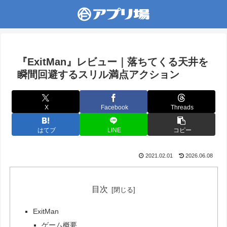
『ExitMan』レビュー｜落ちてくる天井を
瞬間回避するスリル満点アクション
X
Facebook
Threads
はてブ
LINE
コピー
2021.02.01
2026.06.08
目次
ExitMan
ゲーム概要