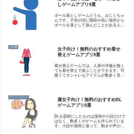
しゲームアプリ9選
ボール落としゲームどうも、おにくちゃ
んです。子供の頃に階段や高い場所から
ボールを落として遊んだことがある人も
多いのではないでしょうか。ボールの行
方を見たり、どのくらい跳ねるのか観察
するのが楽しかったですね。そんなボー
ル落としで遊んでみましょ...
その他
女子向け！無料のおすすめ着せ
替えゲームアプリ9選
着せ替えゲームでは、人形や洋服が無く
ても着せ替えで遊ぶことができます。可
愛くてオシャレなアイテムが数多く登場
するので、様々なスタイルのファッショ
ンに変身させられますよ！そこで今回は
無料のおすすめ着せ替えゲームアプリを
ご紹介いたします。
アドベンチャー
腐女子向け！無料のおすすめBL
ゲームアプリ6選
BLを題材にしたものは漫画や小説だけで
はなく、数多くのゲームも作られていま
す。小説や漫画と違って、動きや声が付
いていることもあるので、より世界観に