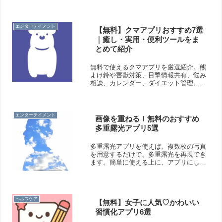
ムでワーキングメモリを効率よく鍛えら
れます。
エンターテイメント
【無料】クマアプリおすすめ7選
｜癒し・実用・便利ツールをま
とめて紹介
無料で使えるクマアプリを厳選紹介。熊
よけ鈴や害獣対策、目撃情報共有、悩み
相談、カレンダー、ダイエット管理、テ
キストエディタなど、可愛いだけじゃな
い実用的なアプリをまとめました。
エンターテイメント
画像を重ねる！無料のおすすめ
多重露光アプリ5選
多重露光アプリを使えば、複数枚の写真
を用意するだけで、多重露光を再現でき
ます。簡単に使える上に、アプリにしか
ない編集機能も使えますよ！そこで今回
は無料のおすすめ多重露光アプリをご紹
介いたします。
ヘルスケア
【無料】女子に人気♡かわいい
習慣化アプリ6選