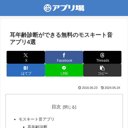
耳年齢診断ができる無料のモスキート音
アプリ4選
X
Facebook
Threads
はてブ
LINE
コピー
2016.06.23
2024.05.24
目次
モスキート音アプリ
耳年齢診断