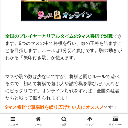
全国のプレイヤーとリアルタイムの9マス将棋で対戦
でき
ます。9つのマスの中で将棋を行い、敵の王将を詰ますこ
とを目指します。ルールは1分切れ負けです。駒の動きが
わかる「矢印付き駒」が使えます。
マスや駒の数は少ないですが、将棋と同じルールで遊べ
るので、初めて将棋で遊ぶ人や詰将棋を学びたい人など
にピッタリです。オンライン対戦をすれば、全国の猛者
たちと戦って鍛えられますよ！
9マス将棋で頭脳戦を繰り広げたい人にオススメ
です！
メニュー
ホーム
検索
トップ
サイドバー