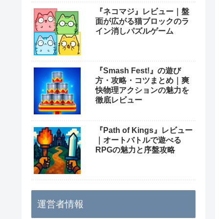
『ネコマジ』レビュー｜盤
面が広がる猫ブロックのラ
イン消しパズルゲーム
『Smash Fest!』の遊び
方・攻略・コツまとめ｜爽
快物理アクションの魅力を
徹底レビュー
『Path of Kings』レビュー
｜オートバトルで遊べる
RPGの魅力と序盤攻略
運営者情報