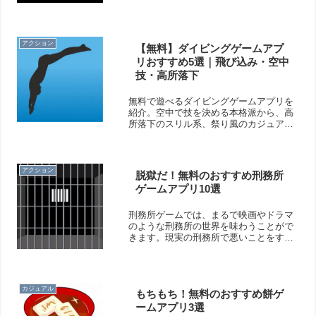
が、涼し気な雰囲気を感じることができ
ます。暑い夏にピッタリですよ！そこで
今回は無料のおすすめアイスクリームゲ
ームアプリをご紹介いたします。
アクション
【無料】ダイビングゲームアプ
リおすすめ5選｜飛び込み・空中
技・高所落下
無料で遊べるダイビングゲームアプリを
紹介。空中で技を決める本格派から、高
所落下のスリル系、祭り風のカジュアル
系、3Dリアル体験、ベッドに飛び込むユ
ニーク系まで多彩！簡単操作で爽快なダ
イブ体験が楽しめます。
アクション
脱獄だ！無料のおすすめ刑務所
ゲームアプリ10選
刑務所ゲームでは、まるで映画やドラマ
のような刑務所の世界を味わうことがで
きます。現実の刑務所で悪いことをする
と罰せられてしまいますが、ゲームの中
なら脱獄だって好き放題できますよ！そ
こで今回は無料のおすすめ刑務所ゲーム
アプリをご紹介いたします。
カジュアル
もちもち！無料のおすすめ餅ゲ
ームアプリ3選