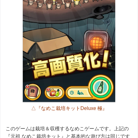
△『なめこ栽培キットDeluxe 極』
このゲームは栽培＆収穫するなめこゲームです。上記の
『元祖 なめこ栽培キット』と基本的な遊び方は同じです