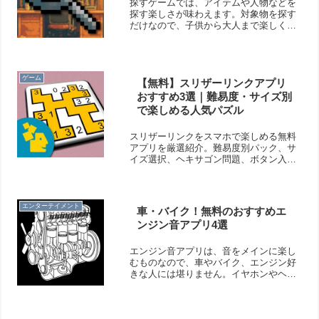
探すゲームでは、アイテムや人物などを
探す楽しさが味わえます。対象物を探す
だけなので、子供から大人まで楽しく遊
べます。物が見つかった時の喜びを感じ
てみてください！そこで今回は無料のお
すすめ探すゲームアプリをご紹介いたし
ます。
ゲーム
【無料】スリザーリンクアプリ
おすすめ3選｜難易度・サイズ別
で楽しめる人気パズル
スリザーリンクをスマホで楽しめる無料
アプリを厳選紹介。難易度別パック、サ
イズ選択、ヘキサゴン問題、ボタン入力
など、多彩な遊び方ができるアプリをま
とめました。
エンターテイメント
車・バイク！無料のおすすめエ
ンジン音アプリ4選
エンジン音アプリは、音をメインに楽し
むものなので、車やバイク、エンジン好
きな人には堪りません。イヤホンやヘッ
ドホンを付ければ、より迫力のあるエン
ジン音が楽しめますよ！そこで今回は無
料のおすすめエンジン音アプリをご紹介