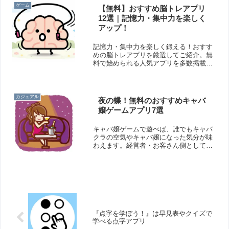
いたします。
ゲーム
【無料】おすすめ脳トレアプリ
12選｜記憶力・集中力を楽しく
アップ！
記憶力・集中力を楽しく鍛える！おすす
めの脳トレアプリを厳選してご紹介。無
料で始められる人気アプリを多数掲載
中！
カジュアル
夜の蝶！無料のおすすめキャバ
嬢ゲームアプリ7選
キャバ嬢ゲームで遊べば、誰でもキャバ
クラの空気やキャバ嬢になった気分が味
わえます。経営者・お客さん側として、
華やかな世界に足を踏み入れてみましょ
う！そこで今回は無料のおすすめキャバ
嬢ゲームアプリをご紹介いたします。
『点字を学ぼう！』は早見表やクイズで
学べる点字アプリ