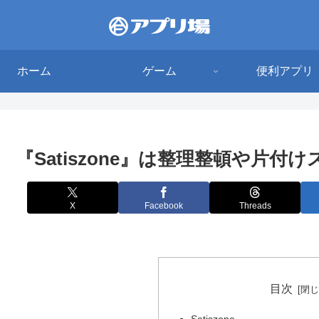
ホーム
ゲーム
便利アプリ
『Satiszone』は整理整頓や片
X
Facebook
Threads
目次