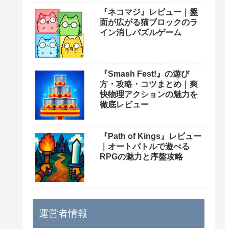
『ネコマジ』レビュー｜盤
面が広がる猫ブロックのラ
イン消しパズルゲーム
『Smash Fest!』の遊び
方・攻略・コツまとめ｜爽
快物理アクションの魅力を
徹底レビュー
『Path of Kings』レビュー
｜オートバトルで遊べる
RPGの魅力と序盤攻略
運営者情報