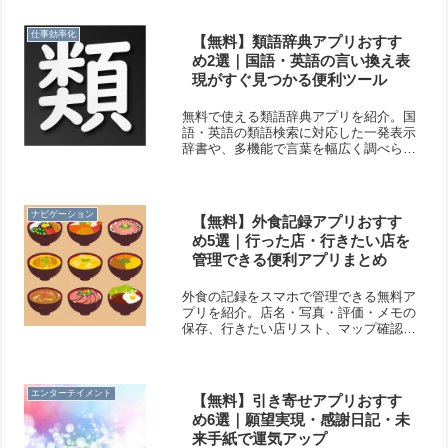
度買い防止にも役立ちますよ！
仕事効率化
【無料】類語辞典アプリおすす
め2選｜国語・英語の言い換え表
現がすぐ見つかる便利ツール
無料で使える類語辞典アプリを紹介。国
語・英語の類語検索に対応した一発表示
辞書や、多機能で言葉を幅広く調べられ
るじしょ君を厳選。文章作成や言い換え
表現を考える時に役立つ便利ツールで
す。
ナビゲーション
【無料】外食記録アプリおすす
め5選｜行った店・行きたい店を
管理できる便利アプリまとめ
外食の記録をスマホで管理できる無料ア
プリを紹介。店名・写真・評価・メモの
保存、行きたい店リスト、マップ確認、
シェア機能、ラーメン特化アプリなど、
便利な外食記録アプリをまとめていま
す。
エンターテイメント
【無料】引き寄せアプリおすす
め6選｜願望実現・感謝日記・未
来手紙で運気アップ