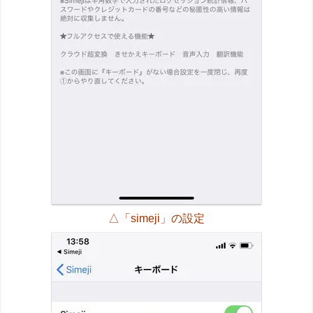
△「simeji」の設定