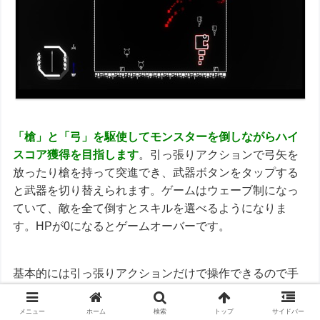
「槍」と「弓」を駆使してモンスターを倒しながらハイ
スコア獲得を目指します
。引っ張りアクションで弓矢を
放ったり槍を持って突進でき、武器ボタンをタップする
と武器を切り替えられます。ゲームはウェーブ制になっ
ていて、敵を全て倒すとスキルを選べるようになりま
す。HPが0になるとゲームオーバーです。
基本的には引っ張りアクションだけで操作できるので手
軽に楽しめました。移動は槍の突進と伴っていて、槍と
弓の切り替えが大事になります。スコアによるランキン
メニュー
ホーム
検索
トップ
サイドバー