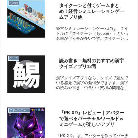
ます。
その他
タイクーンと付くゲームまと
め！経営シミュレーションゲー
ムアプリ他
経営シミュレーションゲームには、タイ
トルに「タイクーン（Tycoon）」という
名前が付く事が多いです。タイクーンは
日本語の「大君」に由来し、”実力者”な
どの意味を持っています。そこで今回
は、アプリのタイトルに「タイクーン
（Tycoon）」と名前の付くゲームをまと
ゲーム
読み書き！無料のおすすめ漢字
めてみました！
クイズアプリ12選
漢字クイズアプリなら、クイズで遊んで
いる感覚で漢字の勉強ができます。漢字
の読みや書き、虫食い・穴埋め問題など
に挑戦できます。小学生から大人まで幅
広く楽しめますよ！そこで今回は無料の
おすすめ漢字クイズアプリをご紹介いた
します。
アドベンチャー
『PK XD』レビュー｜アバター
で遊べるバーチャルワールド＆
ミニゲームが楽しいアプリ
『PK XD』は、アバターを作ってバーチ