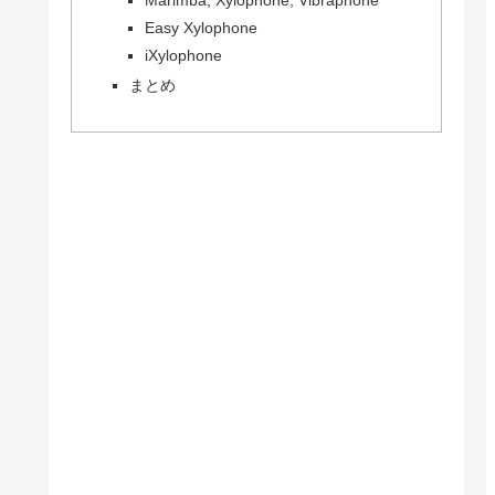
Easy Xylophone
iXylophone
まとめ