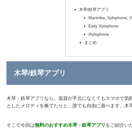
木琴/鉄琴アプリ
Marimba, Xylophone, 
Easy Xylophone
iXylophone
まとめ
木琴/鉄琴アプリ
木琴・鉄琴アプリなら、楽器が手元になくてもスマホで気
としたメロディを奏でたりと、誰でも自由に遊べます。木
そこで今回は
無料のおすすめ
木琴
・
鉄琴アプリ
をご紹介い