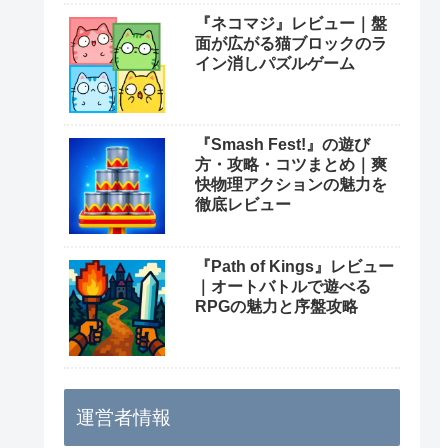
『ネコマジ』レビュー｜盤
面が広がる猫ブロックのラ
イン消しパズルゲーム
『Smash Fest!』の遊び
方・攻略・コツまとめ｜爽
快物理アクションの魅力を
徹底レビュー
『Path of Kings』レビュー
｜オートバトルで遊べる
RPGの魅力と序盤攻略
運営者情報